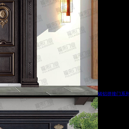
铸铝拼接门系