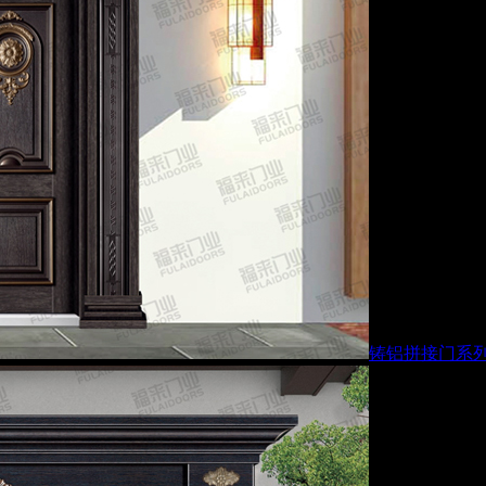
铸铝拼接门系