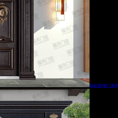
铸铝拼接门系